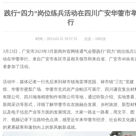
践行“四力”岗位练兵活动在四川广安华蓥市
行
时间：2023-03-31 19:57:33
点击：
1002次
3月23日，广安市2023年3月新闻外宣网络通气会暨践行“四力”岗位练兵
动在华蓥举行。来自广安市各区市县相关领导和来自省、广安市40余名
者参加了活动。
活动中，媒体记者一行先后来到禄市镇海棠博览园、禄市镇“三红”党建
馆、华蓥市蜜梨广场、华蓥市玄武岩产业帕沃可展厅、四川谦宜复合材
有限公司、四川瀚海精密制作有限公司等地，通过听取介绍、实地查看
新闻采访等形式，详细了解华蓥市在农旅融合发展、乡村旅游、新型材
以及电子信息产业等方面的发展情况。大家一路走一路看，用文字、图
片、视频记录下沿路特色点滴，感受近年来华蓥市经济、社会和文化建
的累累硕果和蓬勃向上的新风貌新成就。